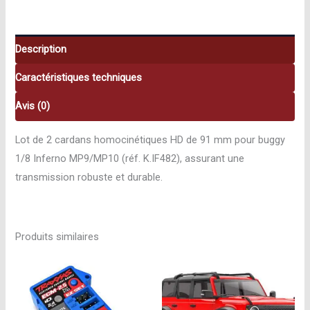
91
mm
Kyosho
Description
K.IF482
Caractéristiques techniques
Avis (0)
Lot de 2 cardans homocinétiques HD de 91 mm pour buggy
1/8 Inferno MP9/MP10 (réf. K.IF482), assurant une
transmission robuste et durable.
Produits similaires