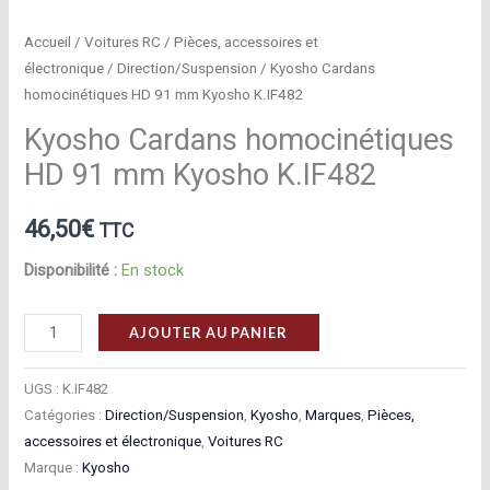
Accueil
/
Voitures RC
/
Pièces, accessoires et
électronique
/
Direction/Suspension
/ Kyosho Cardans
homocinétiques HD 91 mm Kyosho K.IF482
Kyosho Cardans homocinétiques
HD 91 mm Kyosho K.IF482
46,50
€
TTC
Disponibilité :
En stock
quantité
AJOUTER AU PANIER
de
Kyosho
UGS :
K.IF482
Cardans
Catégories :
Direction/Suspension
,
Kyosho
,
Marques
,
Pièces,
accessoires et électronique
,
Voitures RC
homocinétiques
Marque :
Kyosho
HD