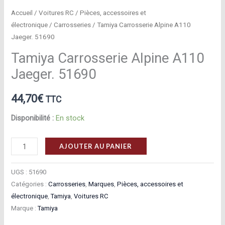
Accueil
/
Voitures RC
/
Pièces, accessoires et
électronique
/
Carrosseries
/ Tamiya Carrosserie Alpine A110
Jaeger. 51690
Tamiya Carrosserie Alpine A110
Jaeger. 51690
44,70
€
TTC
Disponibilité :
En stock
quantité
AJOUTER AU PANIER
de
Tamiya
UGS :
51690
Carrosserie
Catégories :
Carrosseries
,
Marques
,
Pièces, accessoires et
électronique
,
Tamiya
,
Voitures RC
Alpine
Marque :
Tamiya
A110