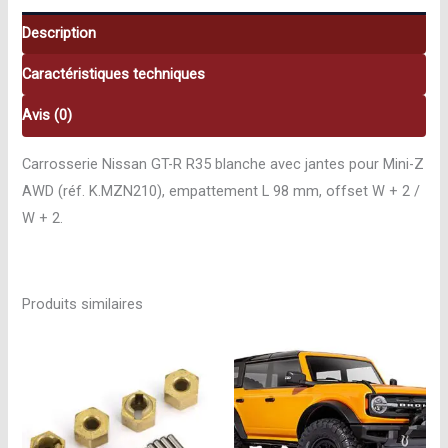
R
R35
Description
(AWD)
Caractéristiques techniques
Kyosho
K.MZN210
Avis (0)
Carrosserie Nissan GT-R R35 blanche avec jantes pour Mini-Z
AWD (réf. K.MZN210), empattement L 98 mm, offset W + 2 /
W + 2.
Produits similaires