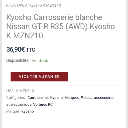
R R35 (AWD) Kyosho K.MZN210
Kyosho Carrosserie blanche
Nissan GT-R R35 (AWD) Kyosho
K.MZN210
36,90
€
TTC
Disponibilité :
En stock
quantité
AJOUTER AU PANIER
de
Kyosho
UGS :
K.MZN210
Catégories :
Carrosseries
,
Kyosho
,
Marques
,
Pièces, accessoires
Carrosserie
et électronique
,
Voitures RC
blanche
Marque :
Kyosho
Nissan
GT-