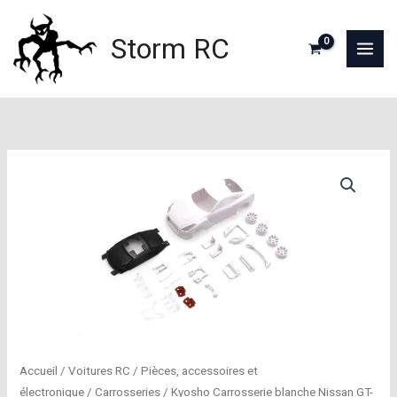
Aller
au
Storm RC
contenu
Accueil
/
Voitures RC
/
Pièces, accessoires et
électronique
/
Carrosseries
/ Kyosho Carrosserie blanche Nissan GT-