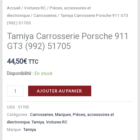
Accueil
/
Voitures RC
/
Pièces, accessoires et
électronique
/
Carrosseries
/ Tamiya Carrosserie Porsche 911 GT3
(992) 51705
Tamiya Carrosserie Porsche 911
GT3 (992) 51705
44,50
€
TTC
Disponibilité :
En stock
quantité
AJOUTER AU PANIER
de
Tamiya
UGS :
51705
Carrosserie
Catégories :
Carrosseries
,
Marques
,
Pièces, accessoires et
électronique
,
Tamiya
,
Voitures RC
Porsche
Marque :
Tamiya
911