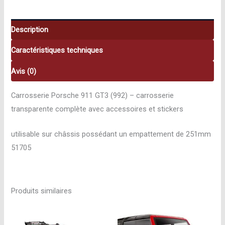
GT3
(992)
51705
Description
Caractéristiques techniques
Avis (0)
Carrosserie Porsche 911 GT3 (992) – carrosserie
transparente complète avec accessoires et stickers
utilisable sur châssis possédant un empattement de 251mm
51705
Produits similaires