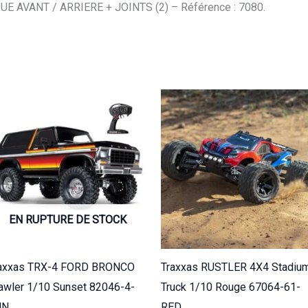
+
 AVANT / ARRIERE + JOINTS (2) – Référence : 7080.
Joints
(2)
7080
EN RUPTURE DE STOCK
axxas TRX-4 FORD BRONCO
Traxxas RUSTLER 4X4 Stadiu
awler 1/10 Sunset 82046-4-
Truck 1/10 Rouge 67064-61-
UN
RED