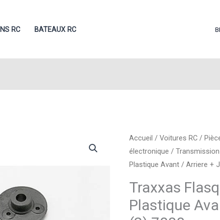
ONS RC
BATEAUX RC
B
Accueil
/
Voitures RC
/
Pièc
électronique
/
Transmission
Plastique Avant / Arriere + 
Traxxas Flasq
Plastique Avan