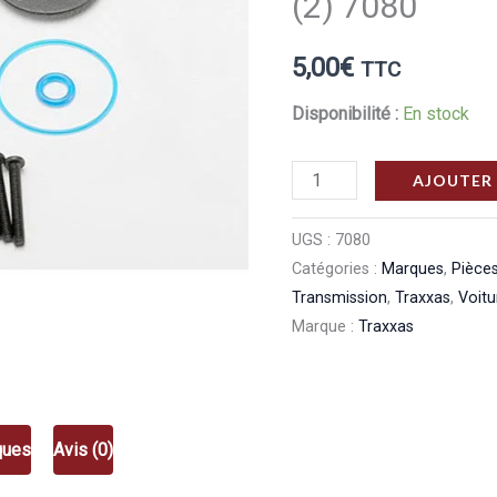
(2) 7080
5,00
€
TTC
Disponibilité :
En stock
quantité
AJOUTER 
de
Traxxas
UGS :
7080
Catégories :
Marques
,
Pièces
Flasque
Transmission
,
Traxxas
,
Voit
De
Marque :
Traxxas
Differentiel
Plastique
Avant
/
ques
Avis (0)
Arriere