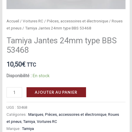
Accueil
/
Voitures RC
/
Pièces, accessoires et électronique
/
Roues
et pneus
/ Tamiya Jantes 24mm type BBS 53468
Tamiya Jantes 24mm type BBS
53468
10,50
€
TTC
Disponibilité :
En stock
quantité
AJOUTER AU PANIER
de
Tamiya
UGS :
53468
Jantes
Catégories :
Marques
,
Pièces, accessoires et électronique
,
Roues
et pneus
,
Tamiya
,
Voitures RC
24mm
Marque :
Tamiya
type