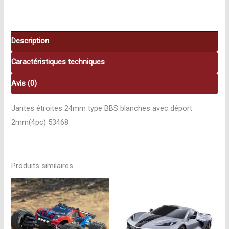
BBS
53468
Description
Caractéristiques techniques
Avis (0)
Jantes étroites 24mm type BBS blanches avec déport
2mm(4pc) 53468
Produits similaires