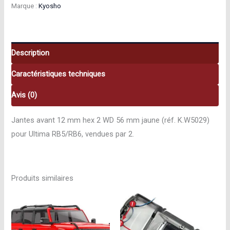
Marque :
Kyosho
buggy
56
mm
jaune
Description
(2
Caractéristiques techniques
pcs)
Kyosho
Avis (0)
K.W5029
Jantes avant 12 mm hex 2 WD 56 mm jaune (réf. K.W5029)
pour Ultima RB5/RB6, vendues par 2.
Produits similaires