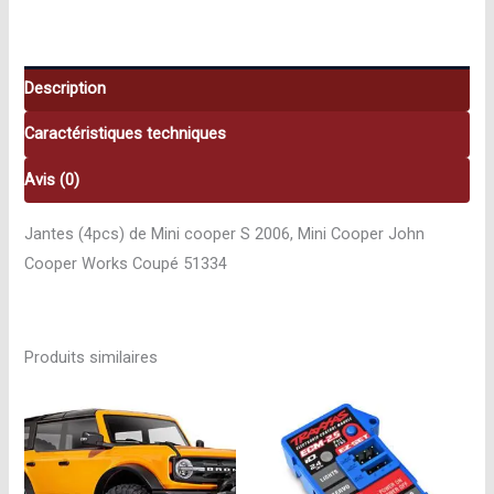
S
’06
51334
Description
Caractéristiques techniques
Avis (0)
Jantes (4pcs) de Mini cooper S 2006, Mini Cooper John
Cooper Works Coupé 51334
Produits similaires