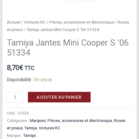
Accueil
/
Voitures RC
/
Pièces, accessoires et électronique
/
Roues
et pneus
/ Tamiya Jantes Mini Cooper S ’06 51334
Tamiya Jantes Mini Cooper S ’06
51334
8,70
€
TTC
Disponibilité :
En stock
quantité
AJOUTER AU PANIER
de
Tamiya
UGS :
51334
Jantes
Catégories :
Marques
,
Pièces, accessoires et électronique
,
Roues
et pneus
,
Tamiya
,
Voitures RC
Mini
Marque :
Tamiya
Cooper