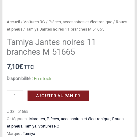
Accueil
/
Voitures RC
/
Pièces, accessoires et électronique
/
Roues
et pneus
/ Tamiya Jantes noires 11 branches M 51665
Tamiya Jantes noires 11
branches M 51665
7,10
€
TTC
Disponibilité :
En stock
quantité
AJOUTER AU PANIER
de
Tamiya
UGS :
51665
Jantes
Catégories :
Marques
,
Pièces, accessoires et électronique
,
Roues
et pneus
,
Tamiya
,
Voitures RC
noires
Marque :
Tamiya
11