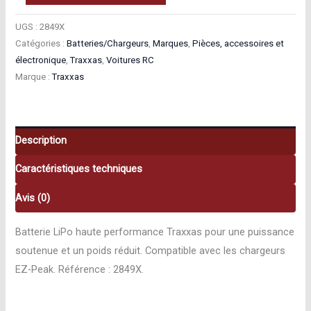
de
Traxxas
UGS :
2849X
Catégories :
Batteries/Chargeurs
,
Marques
,
Pièces, accessoires et
LIPO
électronique
,
Traxxas
,
Voitures RC
11,1V
Marque :
Traxxas
4000MAH
3S
25C
–
Description
iD
Caractéristiques techniques
2849X
Avis (0)
Batterie LiPo haute performance Traxxas pour une puissance
soutenue et un poids réduit. Compatible avec les chargeurs
EZ-Peak. Référence : 2849X.