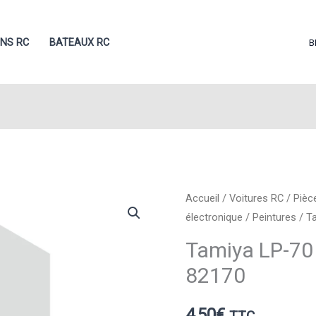
ONS RC
BATEAUX RC
B
Accueil
/
Voitures RC
/
Pièc
électronique
/
Peintures
/ Ta
Tamiya LP-70 
82170
4,50
€
TTC