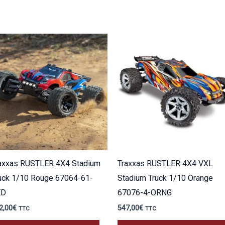
axxas RUSTLER 4X4 Stadium
Traxxas RUSTLER 4X4 VXL
uck 1/10 Rouge 67064-61-
Stadium Truck 1/10 Orange
ED
67076-4-ORNG
2,00
€
547,00
€
TTC
TTC