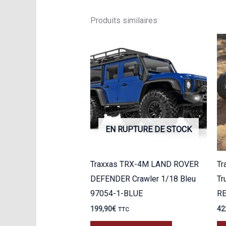
Produits similaires
EN RUPTURE DE STOCK
Traxxas TRX-4M LAND ROVER
Tr
DEFENDER Crawler 1/18 Bleu
Tr
97054-1-BLUE
R
199,90
€
42
TTC