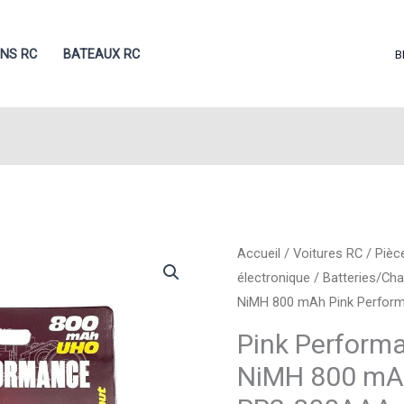
ONS RC
BATEAUX RC
B
Accueil
/
Voitures RC
/
Pièc
électronique
/
Batteries/Ch
NiMH 800 mAh Pink Perfo
Pink Perform
NiMH 800 mA