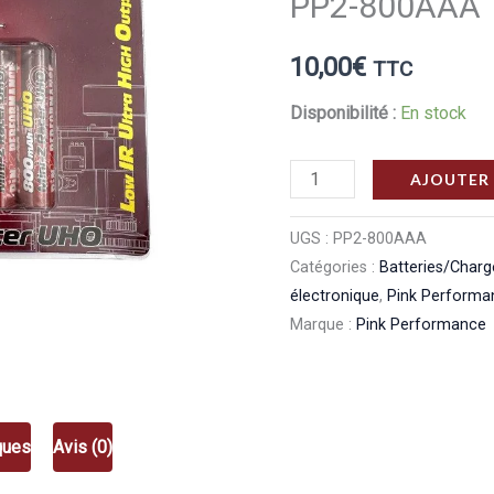
PP2-800AAA
10,00
€
TTC
Disponibilité :
En stock
quantité
AJOUTER 
de
Pink
UGS :
PP2-800AAA
Catégories :
Batteries/Charg
Performance
électronique
,
Pink Performa
Pack
Marque :
Pink Performance
AAA
NiMH
800
mAh
ques
Avis (0)
Pink