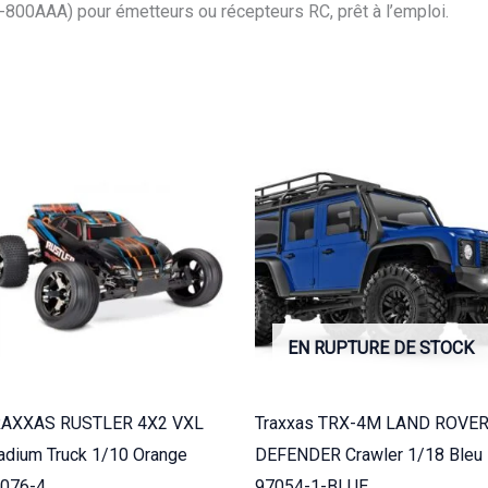
Performance
00AAA) pour émetteurs ou récepteurs RC, prêt à l’emploi.
PP2-
800AAA
EN RUPTURE DE STOCK
RAXXAS RUSTLER 4X2 VXL
Traxxas TRX-4M LAND ROVE
adium Truck 1/10 Orange
DEFENDER Crawler 1/18 Bleu
076-4
97054-1-BLUE