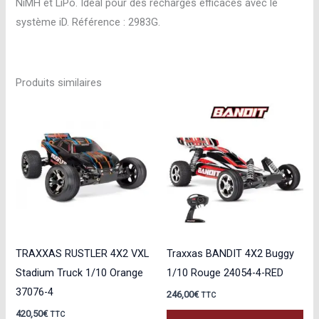
LONG
NiMH et LiPo. Idéal pour des recharges efficaces avec le
PRISE
système iD. Référence : 2983G.
TRAXXAS
2983G
Produits similaires
TRAXXAS RUSTLER 4X2 VXL
Traxxas BANDIT 4X2 Buggy
Stadium Truck 1/10 Orange
1/10 Rouge 24054-4-RED
37076-4
246,00
€
TTC
420,50
€
TTC