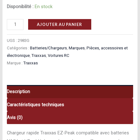
Disponibilité :
En stock
quantité
AJOUTER AU PANIER
de
Traxxas
UGS :
2983G
PACK
Catégories :
Batteries/Chargeurs
,
Marques
,
Pièces, accessoires et
électronique
,
Traxxas
,
Voitures RC
CHARGEUR
Marque :
Traxxas
2969G
+
1
x
Description
NI-
Caractéristiques techniques
MH
8,4V
Avis (0)
3000MAH
2923X
Chargeur rapide Traxxas EZ-Peak compatible avec batteries