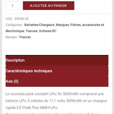
quantité
AJOUTER AU PANIER
de
Traxxas
UGS :
2970G-3S
Pack
Catégories :
Batteries/Chargeurs
,
Marques
,
Pièces, accessoires et
électronique
,
Traxxas
,
Voitures RC
chargeur
Marque :
Traxxas
2970G
+
1
x
Description
LIPO
Caractéristiques techniques
3S
5000MAH
Avis (0)
2872X
prise
Le nouveau pack complet LiPo 3s 5000mAh comprend une
Traxxas
batterie LiPo 3 cellules de 11,1 volts 5000mAh et un chargeur
–
rapide EZ-Peak Plus NiMH/LiPo.