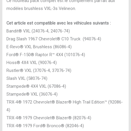
Réf
Ce nouveau pack complet est le complément parfait aux
2970G-
modèles brushless VXL-3s Velineon.
3S
Cet article est compatible avec les véhicules suivants :
Bandit® VXL (24076-4, 24076-74)
Drag Slash 1967 Chevrolet® C10 Truck (94076-4)
E-Revo® VXL Brushless (86086-4)
Ford® F-150® Raptor R™ 4X4 (101076-4)
Hoss® 4X4 VXL (90076-4)
Rustler® VXL (37076-4, 37076-74)
Slash VXL (58076-74)
Stampede® 4X4 VXL (67086-4)
Stampede® VXL (36076-4)
TRX-4® 1972 Chevrolet® Blazer® High Trail Edition™ (92086-
4)
TRX-4® 1979 Chevrolet® Blazer® (82076-4)
TRX-4® 1979 Ford® Bronco® (82046-4)