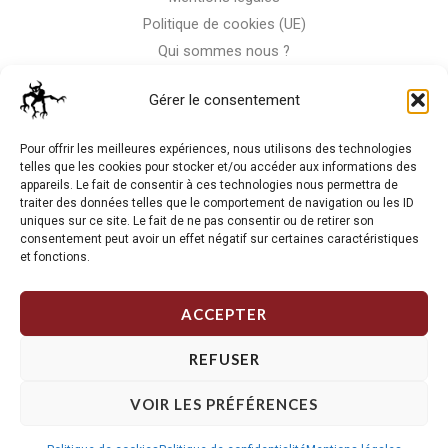
Politique de cookies (UE)
Qui sommes nous ?
Nous contacter
Gérer le consentement
Storm-Bike
Pour offrir les meilleures expériences, nous utilisons des technologies
telles que les cookies pour stocker et/ou accéder aux informations des
appareils. Le fait de consentir à ces technologies nous permettra de
La RC n'est pas notre seule passion, venez visiter notre shop
traiter des données telles que le comportement de navigation ou les ID
de motos
uniques sur ce site. Le fait de ne pas consentir ou de retirer son
consentement peut avoir un effet négatif sur certaines caractéristiques
et fonctions.
J'Y VAIS
ACCEPTER
REFUSER
VOIR LES PRÉFÉRENCES
Copyright © 2026 Storm RC. Powered by Storm Team.