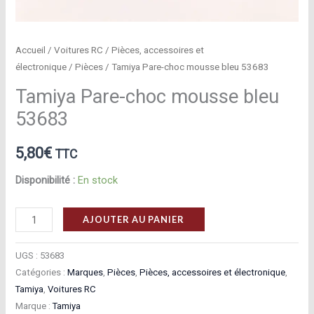
Accueil
/
Voitures RC
/
Pièces, accessoires et
électronique
/
Pièces
/ Tamiya Pare-choc mousse bleu 53683
Tamiya Pare-choc mousse bleu
53683
5,80
€
TTC
Disponibilité :
En stock
quantité
AJOUTER AU PANIER
de
Tamiya
UGS :
53683
Pare-
Catégories :
Marques
,
Pièces
,
Pièces, accessoires et électronique
,
Tamiya
,
Voitures RC
choc
Marque :
Tamiya
mousse