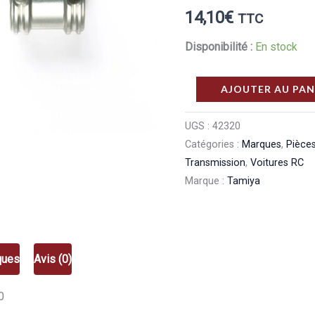
14,10
€
TTC
Disponibilité :
En stock
quantité
AJOUTER AU PAN
de
Tamiya
UGS :
42320
Catégories :
Marques
,
Pièces
Pièce
Transmission
,
Voitures RC
de
Marque :
Tamiya
jonction
cardan
articulé
42320
ques
Avis (0)
0