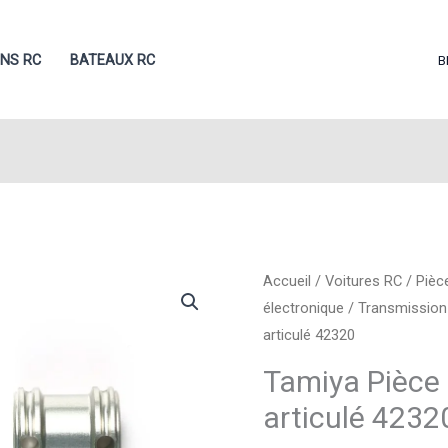
ONS RC
BATEAUX RC
B
Accueil
/
Voitures RC
/
Pièc
électronique
/
Transmission
articulé 42320
Tamiya Pièce 
articulé 4232