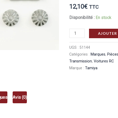
12,10
€
TTC
Disponibilité :
En stock
quantité
AJOUTER 
de
Tamiya
UGS :
51144
Catégories :
Marques
,
Pièces
Pignon
Transmission
,
Voitures RC
diff
Marque :
Tamiya
TG10
MKII
51144
51144
ques
Avis (0)