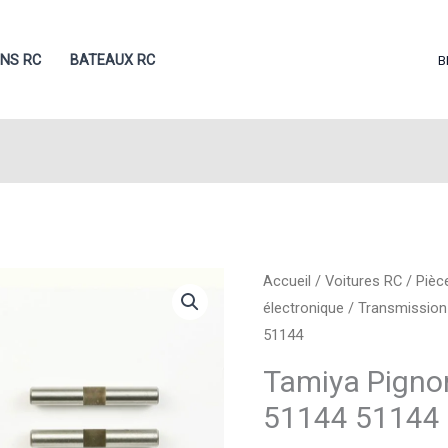
ONS RC
BATEAUX RC
B
Accueil
/
Voitures RC
/
Pièc
électronique
/
Transmission
51144
Tamiya Pignon
51144 51144