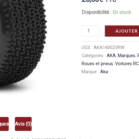
Disponibilité :
En stock
quantité
AJOUTER 
de
Aka
UGS :
AKA14002VRW
Catégories :
AKA
,
Marques
,
Pneus
Roues et pneus
,
Voitures RC
1/8
Marque :
Aka
Rebar
Super
Soft
AKA14002VRW
ques
Avis (0)