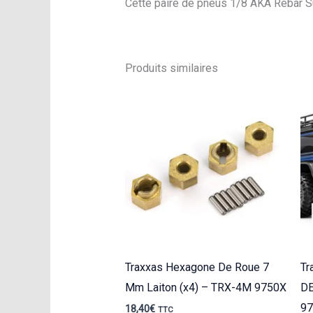
Cette paire de pneus 1/8 AKA Rebar S
Produits similaires
Traxxas Hexagone De Roue 7
Tr
Mm Laiton (x4) – TRX-4M 9750X
DE
97
18,40
€
TTC