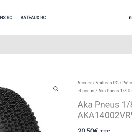
ONS RC
BATEAUX RC
B
Accueil
/
Voitures RC
/
Pièc
et pneus
/ Aka Pneus 1/8 R
Aka Pneus 1/
AKA14002V
20,50
€
TTC