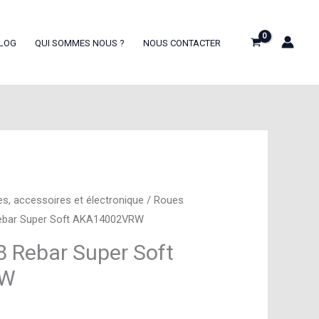
LOG
QUI SOMMES NOUS ?
NOUS CONTACTER
es, accessoires et électronique
/
Roues
ebar Super Soft AKA14002VRW
8 Rebar Super Soft
RW