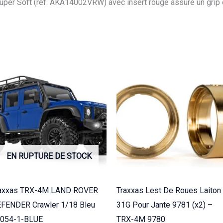
uper Soft (réf. AKA14002VRW) avec insert rouge assure un grip
EN RUPTURE DE STOCK
axxas TRX-4M LAND ROVER
Traxxas Lest De Roues Laiton
FENDER Crawler 1/18 Bleu
31G Pour Jante 9781 (x2) –
054-1-BLUE
TRX-4M 9780