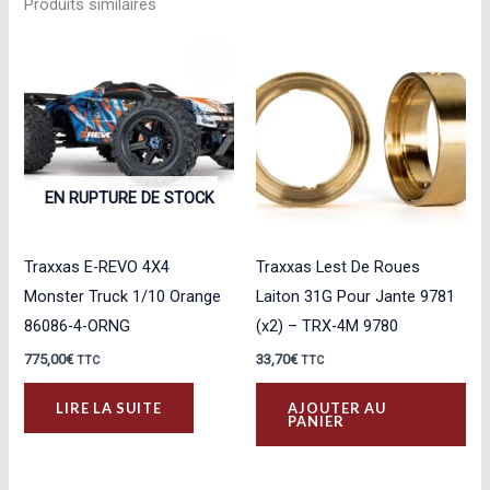
Produits similaires
EN RUPTURE DE STOCK
Traxxas E-REVO 4X4
Traxxas Lest De Roues
Monster Truck 1/10 Orange
Laiton 31G Pour Jante 9781
86086-4-ORNG
(x2) – TRX-4M 9780
775,00
€
33,70
€
TTC
TTC
LIRE LA SUITE
AJOUTER AU
PANIER