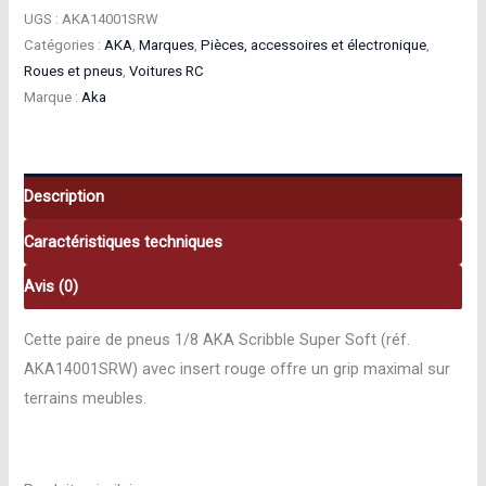
Aka
UGS :
AKA14001SRW
Pneus
Catégories :
AKA
,
Marques
,
Pièces, accessoires et électronique
,
Roues et pneus
,
Voitures RC
1/8
Marque :
Aka
Scribble
Super
Soft
AKA14001SRW
Description
Caractéristiques techniques
Avis (0)
Cette paire de pneus 1/8 AKA Scribble Super Soft (réf.
AKA14001SRW) avec insert rouge offre un grip maximal sur
terrains meubles.