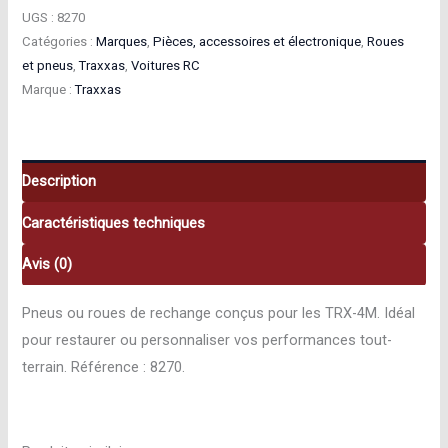
Traxxas
UGS :
8270
PNEUS
Catégories :
Marques
,
Pièces, accessoires et électronique
,
Roues
et pneus
,
Traxxas
,
Voitures RC
CANYON
Marque :
Traxxas
TRAIL
1,9
–
TRX-
Description
4
Caractéristiques techniques
(x2)
8270
Avis (0)
Pneus ou roues de rechange conçus pour les TRX-4M. Idéal
pour restaurer ou personnaliser vos performances tout-
terrain. Référence : 8270.