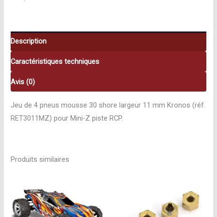
Mini-
Z
30
shore
Description
11
Caractéristiques techniques
mm
Kronos
Avis (0)
RET3011MZ
Jeu de 4 pneus mousse 30 shore largeur 11 mm Kronos (réf.
RET3011MZ) pour Mini-Z piste RCP.
Produits similaires