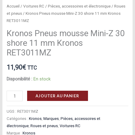
Accueil
/
Voitures RC
/
Pièces, accessoires et électronique
/
Roues
et pneus
/ Kronos Pneus mousse Mini-Z 30 shore 11 mm Kronos
RET3011MZ
Kronos Pneus mousse Mini-Z 30
shore 11 mm Kronos
RET3011MZ
11,90
€
TTC
Disponibilité :
En stock
quantité
AJOUTER AU PANIER
de
Kronos
UGS :
RET3011MZ
Pneus
Catégories :
Kronos
,
Marques
,
Pièces, accessoires et
électronique
,
Roues et pneus
,
Voitures RC
mousse
Marque :
Kronos