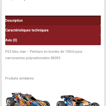
clair
86003
Description
Caractéristiques techniques
Avis (0)
PS3 bleu clair – Peinture en bombe de 100ml pour
carrosseries polycarbonates 86003
Produits similaires