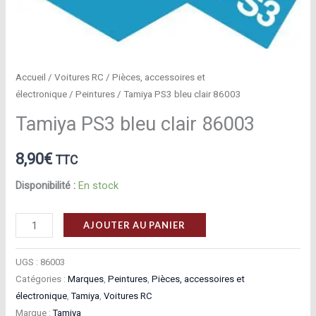
Accueil
/
Voitures RC
/
Pièces, accessoires et
électronique
/
Peintures
/ Tamiya PS3 bleu clair 86003
Tamiya PS3 bleu clair 86003
8,90
€
TTC
Disponibilité :
En stock
quantité
AJOUTER AU PANIER
de
Tamiya
UGS :
86003
PS3
Catégories :
Marques
,
Peintures
,
Pièces, accessoires et
électronique
,
Tamiya
,
Voitures RC
bleu
Marque :
Tamiya