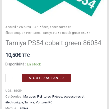
Accueil
/
Voitures RC
/
Pièces, accessoires et
électronique
/
Peintures
/ Tamiya PS54 cobalt green 86054
Tamiya PS54 cobalt green 86054
10,50
€
TTC
Disponibilité :
En stock
quantité
AJOUTER AU PANIER
de
Tamiya
UGS :
86054
PS54
Catégories :
Marques
,
Peintures
,
Pièces, accessoires et
électronique
,
Tamiya
,
Voitures RC
cobalt
Marque :
Tamiya