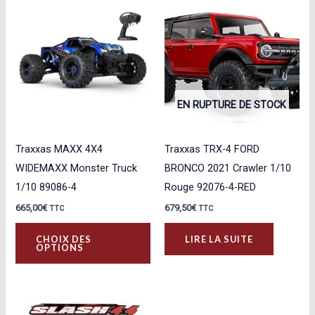
EN RUPTURE DE STOCK
Traxxas MAXX 4X4
Traxxas TRX-4 FORD
WIDEMAXX Monster Truck
BRONCO 2021 Crawler 1/10
1/10 89086-4
Rouge 92076-4-RED
665,00
€
679,50
€
TTC
TTC
Ce
CHOIX DES
LIRE LA SUITE
produit
OPTIONS
a
plusieurs
variations.