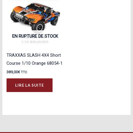
Les
options
peuvent
être
choisies
EN RUPTURE DE STOCK
sur
la
TRAXXAS SLASH 4X4 Short
page
Course 1/10 Orange 68054-1
du
389,00
€
TTC
produit
LIRE LA SUITE