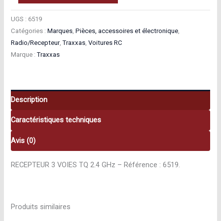
de
Traxxas
UGS :
6519
Catégories :
Marques
,
Pièces, accessoires et électronique
,
RECEPTEUR
Radio/Recepteur
,
Traxxas
,
Voitures RC
3
Marque :
Traxxas
VOIES
TQ
2.4
GHz
Description
6519
Caractéristiques techniques
Avis (0)
RECEPTEUR 3 VOIES TQ 2.4 GHz – Référence : 6519.
Produits similaires