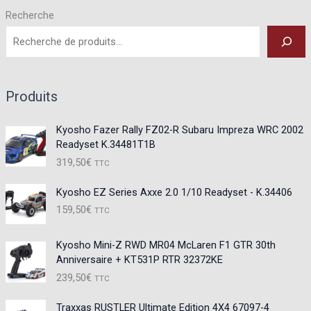
Recherche
Produits
Kyosho Fazer Rally FZ02-R Subaru Impreza WRC 2002
Readyset K.34481T1B
319,50
€
TTC
Kyosho EZ Series Axxe 2.0 1/10 Readyset - K.34406
159,50
€
TTC
Kyosho Mini-Z RWD MR04 McLaren F1 GTR 30th
Anniversaire + KT531P RTR 32372KE
239,50
€
TTC
Traxxas RUSTLER Ultimate Edition 4X4 67097-4