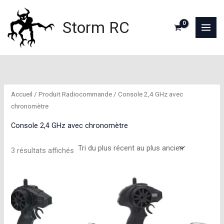
Aller
au
Storm RC
contenu
Accueil
/ Produit Radiocommande / Console 2,4 GHz avec
chronomètre
Console 2,4 GHz avec chronomètre
Trié
3 résultats affichés
du
plus
récent
au
plus
ancien