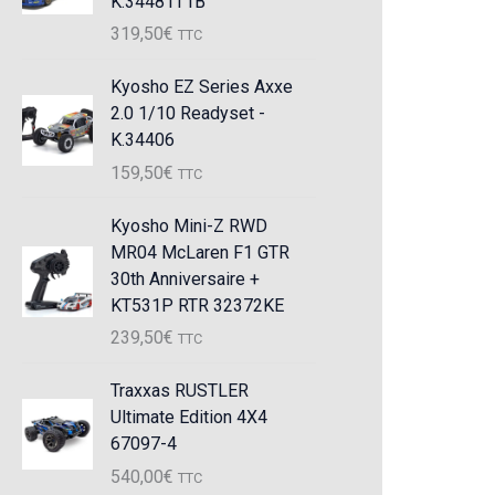
K.34481T1B
319,50
€
TTC
Kyosho EZ Series Axxe
2.0 1/10 Readyset -
K.34406
159,50
€
TTC
Kyosho Mini-Z RWD
MR04 McLaren F1 GTR
30th Anniversaire +
KT531P RTR 32372KE
239,50
€
TTC
Traxxas RUSTLER
Ultimate Edition 4X4
67097-4
540,00
€
TTC