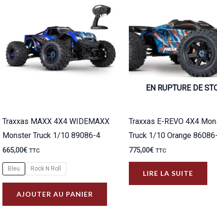
plus
ancien
EN RUPTURE DE ST
Traxxas MAXX 4X4 WIDEMAXX
Traxxas E-REVO 4X4 Mon
Monster Truck 1/10 89086-4
Truck 1/10 Orange 8608
665,00
€
775,00
€
TTC
TTC
Bleu
Rock N Roll
LIRE LA SUITE
Ce
AJOUTER AU PANIER
produit
a