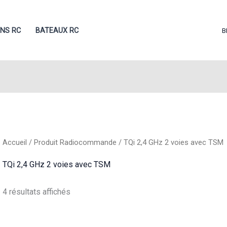
ONS RC
BATEAUX RC
B
Accueil
/ Produit Radiocommande / TQi 2,4 GHz 2 voies avec TSM
TQi 2,4 GHz 2 voies avec TSM
Trié
4 résultats affichés
du
plus
récent
au