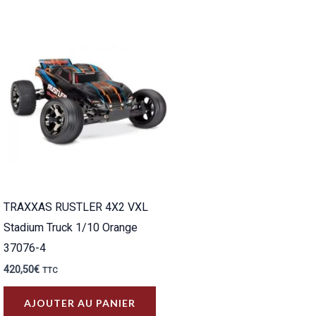
plusieurs
variations.
Les
options
peuvent
être
choisies
sur
la
page
TRAXXAS RUSTLER 4X2 VXL
du
Stadium Truck 1/10 Orange
produit
37076-4
420,50
€
TTC
AJOUTER AU PANIER