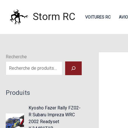
Aller
au
Storm RC
VOITURES RC
AVI
contenu
Recherche
Produits
Kyosho Fazer Rally FZ02-
R Subaru Impreza WRC
2002 Readyset