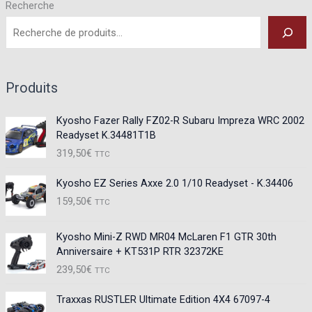
Recherche
Produits
Kyosho Fazer Rally FZ02-R Subaru Impreza WRC 2002
Readyset K.34481T1B
319,50
€
TTC
Kyosho EZ Series Axxe 2.0 1/10 Readyset - K.34406
159,50
€
TTC
Kyosho Mini-Z RWD MR04 McLaren F1 GTR 30th
Anniversaire + KT531P RTR 32372KE
239,50
€
TTC
Traxxas RUSTLER Ultimate Edition 4X4 67097-4