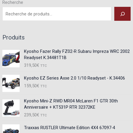
Recherche
Produits
Kyosho Fazer Rally FZ02-R Subaru Impreza WRC 2002
Readyset K.34481T1B
319,50
€
TTC
Kyosho EZ Series Axxe 2.0 1/10 Readyset - K.34406
159,50
€
TTC
Kyosho Mini-Z RWD MR04 McLaren F1 GTR 30th
Anniversaire + KT531P RTR 32372KE
239,50
€
TTC
Traxxas RUSTLER Ultimate Edition 4X4 67097-4