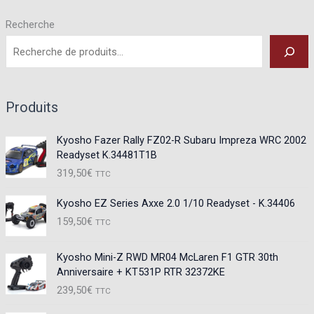
Recherche
Produits
Kyosho Fazer Rally FZ02-R Subaru Impreza WRC 2002
Readyset K.34481T1B
319,50
€
TTC
Kyosho EZ Series Axxe 2.0 1/10 Readyset - K.34406
159,50
€
TTC
Kyosho Mini-Z RWD MR04 McLaren F1 GTR 30th
Anniversaire + KT531P RTR 32372KE
239,50
€
TTC