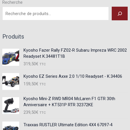
Recherche
Produits
Kyosho Fazer Rally FZ02-R Subaru Impreza WRC 2002
Readyset K.34481T1B
319,50
€
TTC
Kyosho EZ Series Axxe 2.0 1/10 Readyset - K.34406
159,50
€
TTC
Kyosho Mini-Z RWD MR04 McLaren F1 GTR 30th
Anniversaire + KT531P RTR 32372KE
239,50
€
TTC
Traxxas RUSTLER Ultimate Edition 4X4 67097-4