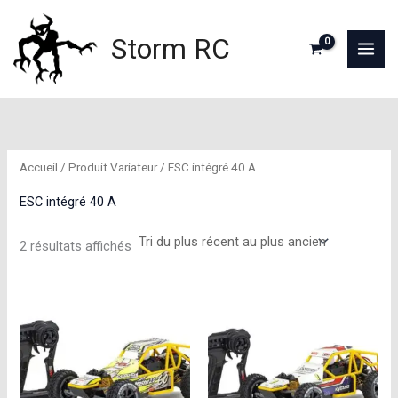
Aller
au
Storm RC
contenu
Accueil
/ Produit Variateur / ESC intégré 40 A
ESC intégré 40 A
Trié
2 résultats affichés
du
plus
récent
au
plus
ancien