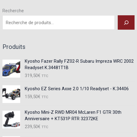
Recherche
Produits
Kyosho Fazer Rally FZ02-R Subaru Impreza WRC 2002
Readyset K.34481T1B
319,50
€
TTC
Kyosho EZ Series Axxe 2.0 1/10 Readyset - K.34406
159,50
€
TTC
Kyosho Mini-Z RWD MR04 McLaren F1 GTR 30th
Anniversaire + KT531P RTR 32372KE
239,50
€
TTC