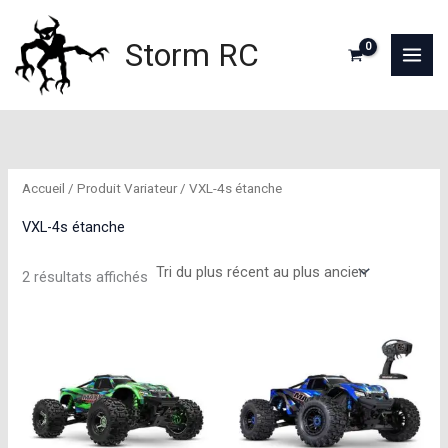
Aller
au
Storm RC
contenu
Accueil
/ Produit Variateur / VXL-4s étanche
VXL-4s étanche
Trié
2 résultats affichés
du
plus
récent
au
plus
ancien