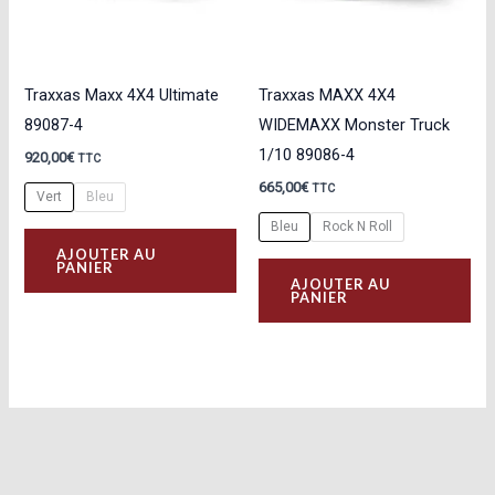
Traxxas Maxx 4X4 Ultimate
Traxxas MAXX 4X4
89087-4
WIDEMAXX Monster Truck
1/10 89086-4
920,00
€
TTC
665,00
€
TTC
Vert
Bleu
Bleu
Rock N Roll
Ce
AJOUTER AU
produit
Ce
PANIER
AJOUTER AU
a
pro
PANIER
plusieurs
a
variations.
plu
Les
var
options
Les
peuvent
opt
être
peu