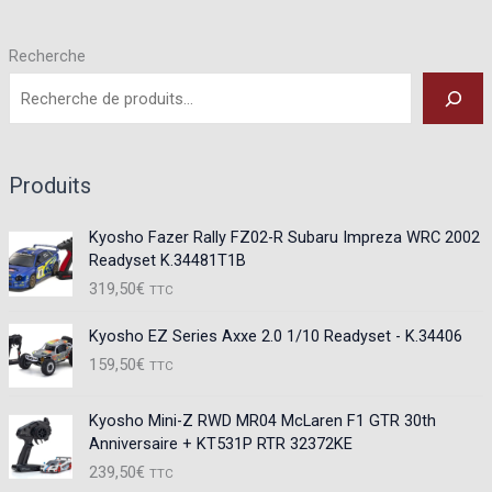
choisies
êtr
sur
cho
Recherche
la
sur
page
la
du
pa
produit
du
Produits
pro
Kyosho Fazer Rally FZ02-R Subaru Impreza WRC 2002
Readyset K.34481T1B
319,50
€
TTC
Kyosho EZ Series Axxe 2.0 1/10 Readyset - K.34406
159,50
€
TTC
Kyosho Mini-Z RWD MR04 McLaren F1 GTR 30th
Anniversaire + KT531P RTR 32372KE
239,50
€
TTC