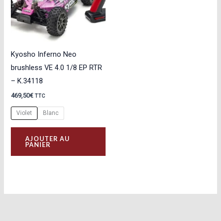
Kyosho Inferno Neo
brushless VE 4.0 1/8 EP RTR
– K.34118
469,50
€
TTC
Violet
Blanc
Ce
AJOUTER AU
produit
PANIER
a
plusieurs
variations.
Les
options