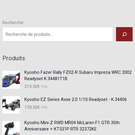
peuvent
être
choisies
Recherche
sur
la
page
du
Produits
produit
Kyosho Fazer Rally FZ02-R Subaru Impreza WRC 2002
Readyset K.34481T1B
319,50
€
TTC
Kyosho EZ Series Axxe 2.0 1/10 Readyset - K.34406
159,50
€
TTC
Kyosho Mini-Z RWD MR04 McLaren F1 GTR 30th
Anniversaire + KT531P RTR 32372KE