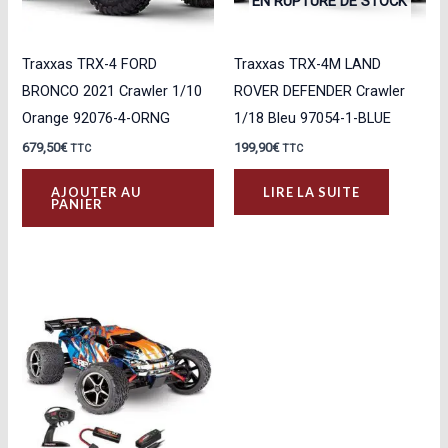
EN RUPTURE DE STOCK
Traxxas TRX-4 FORD
Traxxas TRX-4M LAND
BRONCO 2021 Crawler 1/10
ROVER DEFENDER Crawler
Orange 92076-4-ORNG
1/18 Bleu 97054-1-BLUE
679,50
€
199,90
€
TTC
TTC
AJOUTER AU
LIRE LA SUITE
PANIER