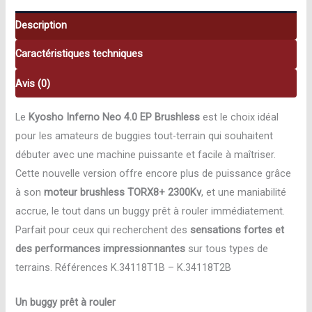
1/8
EP
Description
RTR
Caractéristiques techniques
-
K.34118
Avis (0)
Le
Kyosho Inferno Neo 4.0 EP Brushless
est le choix idéal
pour les amateurs de buggies tout-terrain qui souhaitent
débuter avec une machine puissante et facile à maîtriser.
Cette nouvelle version offre encore plus de puissance grâce
à son
moteur brushless TORX8+ 2300Kv
, et une maniabilité
accrue, le tout dans un buggy prêt à rouler immédiatement.
Parfait pour ceux qui recherchent des
sensations fortes et
des performances impressionnantes
sur tous types de
terrains. Références K.34118T1B – K.34118T2B
Un buggy prêt à rouler