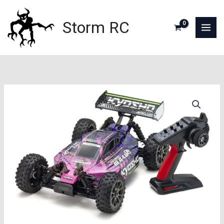
Aller
au
Storm RC
contenu