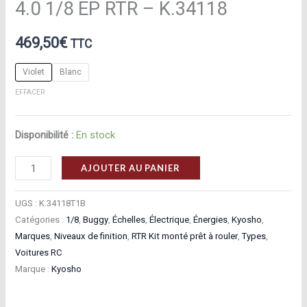
4.0 1/8 EP RTR – K.34118
469,50
€
TTC
Violet
Blanc
EFFACER
Disponibilité :
En stock
quantité
AJOUTER AU PANIER
de
Kyosho
UGS :
K.34118T1B
Inferno
Catégories :
1/8
,
Buggy
,
Échelles
,
Électrique
,
Énergies
,
Kyosho
,
Marques
,
Niveaux de finition
,
RTR Kit monté prêt à rouler
,
Types
,
Neo
Voitures RC
brushless
Marque :
Kyosho
VE
4.0