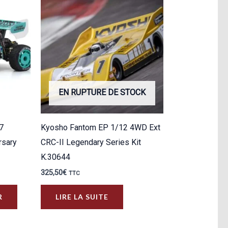
EN RUPTURE DE STOCK
7
Kyosho Fantom EP 1/12 4WD Ext
rsary
CRC-II Legendary Series Kit
K.30644
325,50
€
TTC
R
LIRE LA SUITE