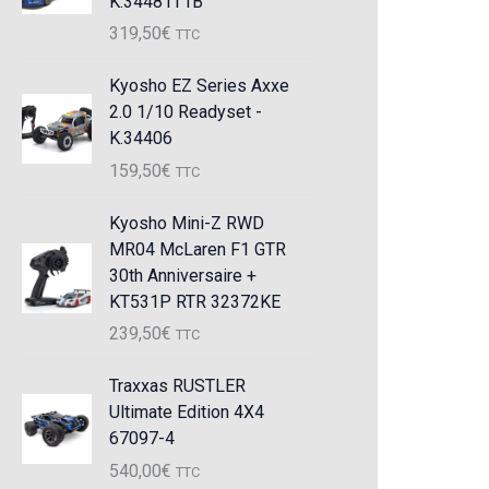
K.34481T1B
319,50
€
TTC
Kyosho EZ Series Axxe
2.0 1/10 Readyset -
K.34406
159,50
€
TTC
Kyosho Mini-Z RWD
MR04 McLaren F1 GTR
30th Anniversaire +
KT531P RTR 32372KE
239,50
€
TTC
Traxxas RUSTLER
Ultimate Edition 4X4
67097-4
540,00
€
TTC