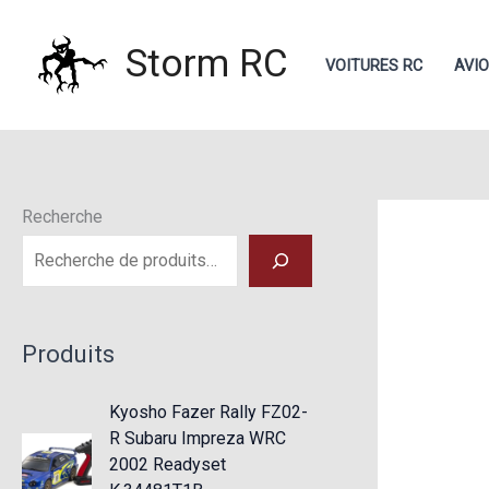
Aller
au
Storm RC
VOITURES RC
AVI
contenu
Recherche
Produits
Kyosho Fazer Rally FZ02-
R Subaru Impreza WRC
2002 Readyset