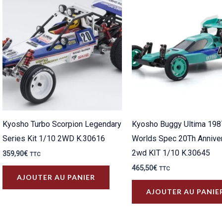
plus
ancien
Kyosho Turbo Scorpion Legendary
Kyosho Buggy Ultima 198
Series Kit 1/10 2WD K.30616
Worlds Spec 20Th Annive
2wd KIT 1/10 K.30645
359,90
€
TTC
465,50
€
TTC
AJOUTER AU PANIER
AJOUTER AU PANIE