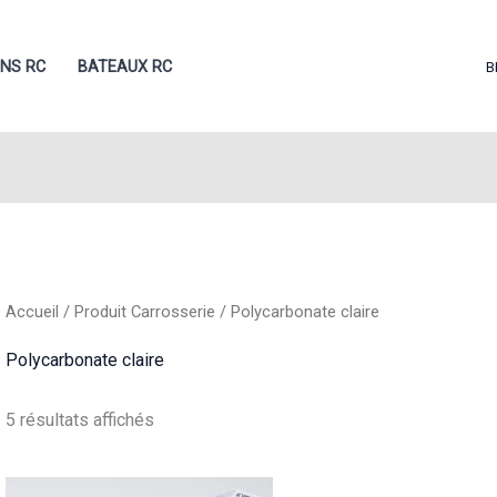
ONS RC
BATEAUX RC
B
Accueil
/ Produit Carrosserie / Polycarbonate claire
Polycarbonate claire
Trié
5 résultats affichés
du
plus
récent
au