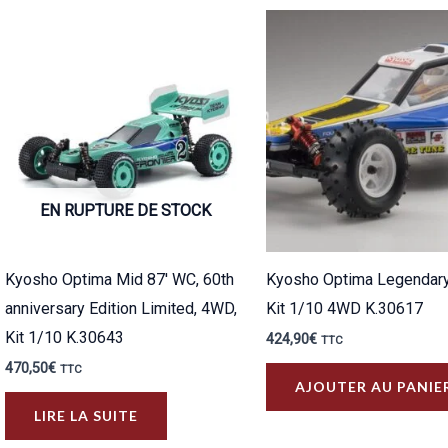
EN RUPTURE DE STOCK
Kyosho Optima Mid 87′ WC, 60th
Kyosho Optima Legendary
anniversary Edition Limited, 4WD,
Kit 1/10 4WD K.30617
Kit 1/10 K.30643
424,90
€
TTC
470,50
€
TTC
AJOUTER AU PANIE
LIRE LA SUITE