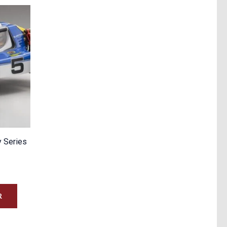
 Series
R