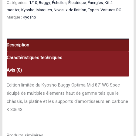
Catégories :
1/10
,
Buggy
,
Échelles
,
Électrique
,
Énergies
,
Kit à
monter
,
Kyosho
,
Marques
,
Niveaux de finition
,
Types
,
Voitures RC
Marque :
Kyosho
Description
Caractéristiques techniques
Avis (0)
Edition limitée du Kyosho Buggy Optima Mid 87′ WC Spec
équipé de multiples éléments haut de gamme tels que le
châssis, la platine et les supports d’amortisseurs en carbone
K.30643
Produits similaires