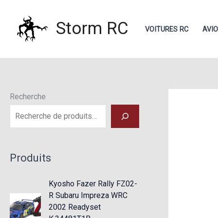
Aller
au
Storm RC
VOITURES RC
AVI
contenu
Recherche
Produits
Kyosho Fazer Rally FZ02-
R Subaru Impreza WRC
2002 Readyset