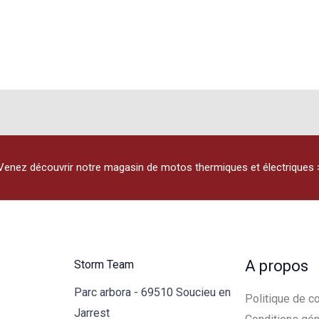
plusieurs
variations.
Les
options
peuvent
être
choisies
sur
Venez découvrir notre magasin de motos thermiques et électriques 
la
page
du
produit
A propos
Storm Team
Parc arbora - 69510 Soucieu en
Politique de co
Jarrest