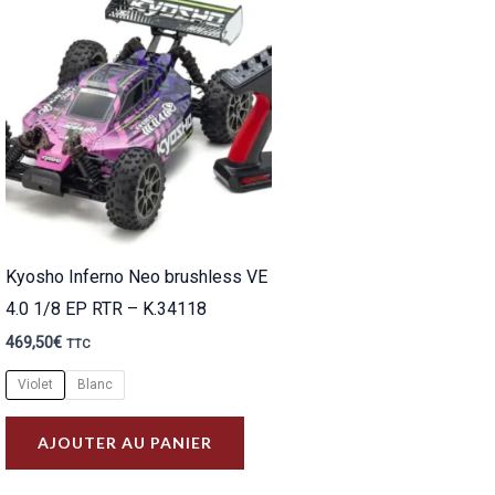
Kyosho Inferno Neo brushless VE
4.0 1/8 EP RTR – K.34118
469,50
€
TTC
Violet
Blanc
Ce
AJOUTER AU PANIER
produit
a