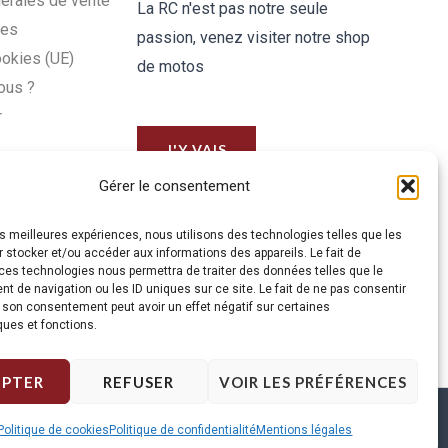
érales de vente
La RC n'est pas notre seule
les
passion, venez visiter notre shop
ookies (UE)
de motos
ous ?
r
J'Y VAIS
Gérer le consentement
les meilleures expériences, nous utilisons des technologies telles que les
 stocker et/ou accéder aux informations des appareils. Le fait de
ces technologies nous permettra de traiter des données telles que le
 de navigation ou les ID uniques sur ce site. Le fait de ne pas consentir
r son consentement peut avoir un effet négatif sur certaines
ques et fonctions.
EPTER
REFUSER
VOIR LES PRÉFÉRENCES
Politique de cookies
Politique de confidentialité
Mentions légales