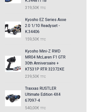
K.34481T1B
319,50
€
TTC
Kyosho EZ Series Axxe
2.0 1/10 Readyset -
K.34406
159,50
€
TTC
Kyosho Mini-Z RWD
MR04 McLaren F1 GTR
30th Anniversaire +
KT531P RTR 32372KE
239,50
€
TTC
Traxxas RUSTLER
Ultimate Edition 4X4
67097-4
540,00
€
TTC