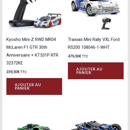
peuvent
être
choisies
sur
la
Kyosho Mini-Z RWD MR04
Traxxas Mini Rally VXL Ford
page
McLaren F1 GTR 30th
RS200 108046-1-WHT
du
Anniversaire + KT531P RTR
479,50
€
TTC
produit
32372KE
AJOUTER AU
239,50
€
PANIER
TTC
AJOUTER AU
PANIER