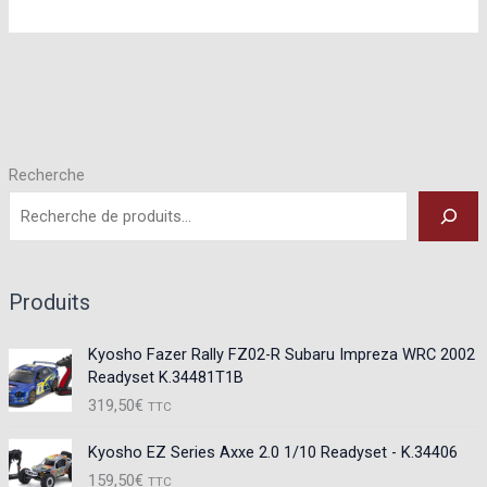
options
peuvent
être
choisies
sur
la
Recherche
page
du
produit
Produits
Kyosho Fazer Rally FZ02-R Subaru Impreza WRC 2002
Readyset K.34481T1B
319,50
€
TTC
Kyosho EZ Series Axxe 2.0 1/10 Readyset - K.34406
159,50
€
TTC