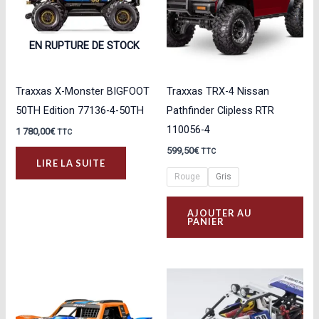
peuvent
peu
être
êtr
choisies
cho
EN RUPTURE DE STOCK
sur
sur
la
la
Traxxas X-Monster BIGFOOT
Traxxas TRX-4 Nissan
page
pa
50TH Edition 77136-4-50TH
Pathfinder Clipless RTR
du
du
110056-4
1 780,00
€
TTC
produit
pro
599,50
€
TTC
LIRE LA SUITE
Rouge
Gris
Ce
AJOUTER AU
pro
PANIER
a
plu
var
Les
opt