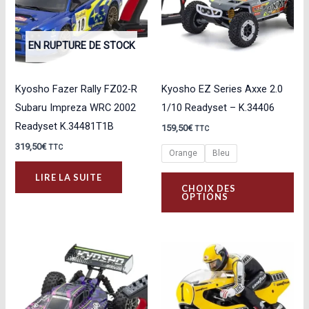
EN RUPTURE DE STOCK
Kyosho Fazer Rally FZ02-R
Kyosho EZ Series Axxe 2.0
Subaru Impreza WRC 2002
1/10 Readyset – K.34406
Readyset K.34481T1B
159,50
€
TTC
319,50
€
TTC
Orange
Bleu
Ce
LIRE LA SUITE
CHOIX DES
pro
OPTIONS
a
plu
var
Les
opt
peu