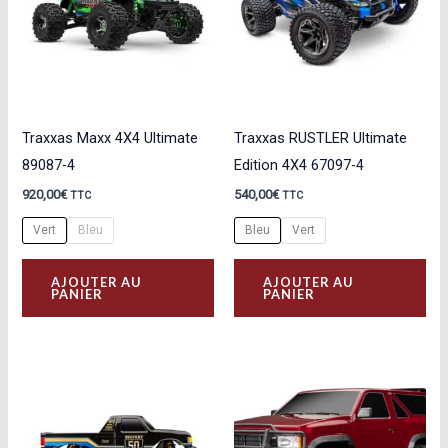
Traxxas Maxx 4X4 Ultimate
Traxxas RUSTLER Ultimate
89087-4
Edition 4X4 67097-4
920,00
€
540,00
€
TTC
TTC
Vert
Bleu
Bleu
Vert
Ce
Ce
AJOUTER AU
AJOUTER AU
produit
pro
PANIER
PANIER
a
a
plusieurs
plu
variations.
var
Les
Les
options
opt