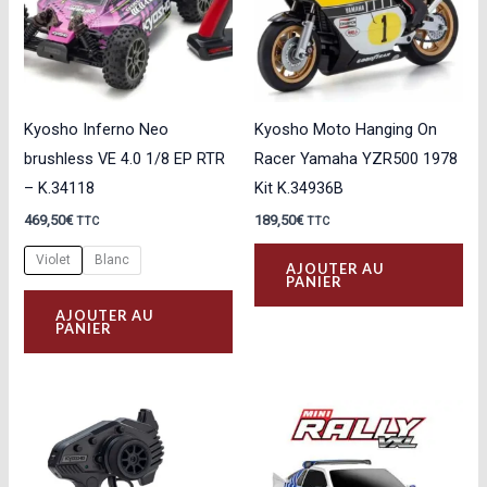
êtr
cho
sur
la
Kyosho Inferno Neo
Kyosho Moto Hanging On
pa
brushless VE 4.0 1/8 EP RTR
Racer Yamaha YZR500 1978
du
– K.34118
Kit K.34936B
pro
469,50
€
189,50
€
TTC
TTC
Violet
Blanc
AJOUTER AU
PANIER
Ce
AJOUTER AU
produit
PANIER
a
plusieurs
variations.
Les
options