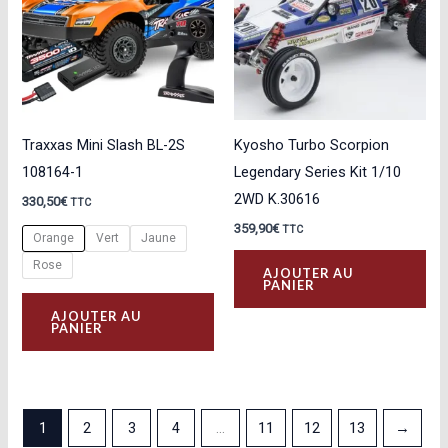
peu
êtr
cho
sur
la
Traxxas Mini Slash BL-2S
Kyosho Turbo Scorpion
pa
108164-1
Legendary Series Kit 1/10
du
2WD K.30616
330,50
€
TTC
pro
359,90
€
TTC
Orange
Vert
Jaune
Rose
AJOUTER AU
PANIER
Ce
AJOUTER AU
produit
PANIER
a
plusieurs
variations.
1
2
3
4
…
11
12
13
→
Les