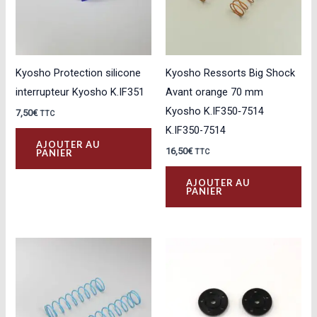
Kyosho Protection silicone
Kyosho Ressorts Big Shock
interrupteur Kyosho K.IF351
Avant orange 70 mm
Kyosho K.IF350‑7514
7,50
€
TTC
K.IF350-7514
AJOUTER AU
16,50
€
PANIER
TTC
AJOUTER AU
PANIER