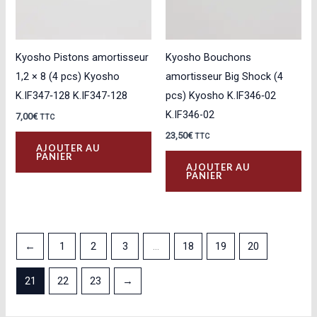
Kyosho Pistons amortisseur
Kyosho Bouchons
1,2 × 8 (4 pcs) Kyosho
amortisseur Big Shock (4
K.IF347‑128 K.IF347-128
pcs) Kyosho K.IF346‑02
K.IF346-02
7,00
€
TTC
23,50
€
TTC
AJOUTER AU
PANIER
AJOUTER AU
PANIER
←
1
2
3
…
18
19
20
21
22
23
→