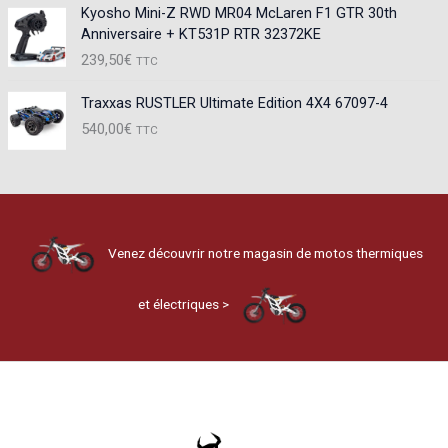
Kyosho Mini-Z RWD MR04 McLaren F1 GTR 30th
Anniversaire + KT531P RTR 32372KE
239,50
€
TTC
Traxxas RUSTLER Ultimate Edition 4X4 67097-4
540,00
€
TTC
Venez découvrir notre magasin de motos thermiques
et électriques >