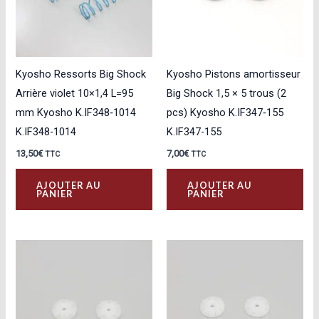
Kyosho Ressorts Big Shock
Kyosho Pistons amortisseur
Arrière violet 10×1,4 L=95
Big Shock 1,5 × 5 trous (2
mm Kyosho K.IF348‑1014
pcs) Kyosho K.IF347‑155
K.IF348-1014
K.IF347-155
13,50
€
7,00
€
TTC
TTC
AJOUTER AU
AJOUTER AU
PANIER
PANIER