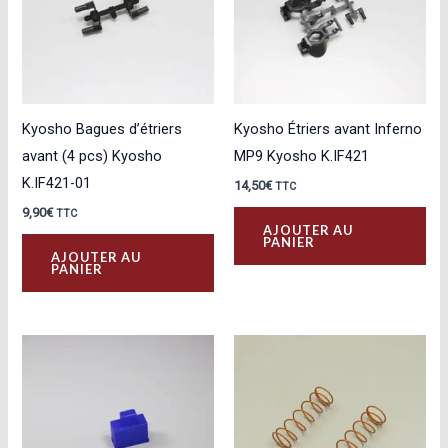
Kyosho Bagues d’étriers
Kyosho Étriers avant Inferno
avant (4 pcs) Kyosho
MP9 Kyosho K.IF421
K.IF421-01
14,50
€
TTC
9,90
€
TTC
AJOUTER AU
PANIER
AJOUTER AU
PANIER