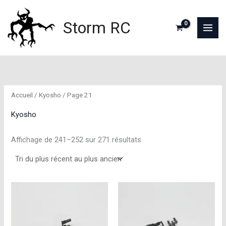
Aller
au
Storm RC
contenu
Accueil
/
Kyosho
/ Page 21
Kyosho
Trié
Affichage de 241–252 sur 271 résultats
du
plus
récent
au
plus
ancien