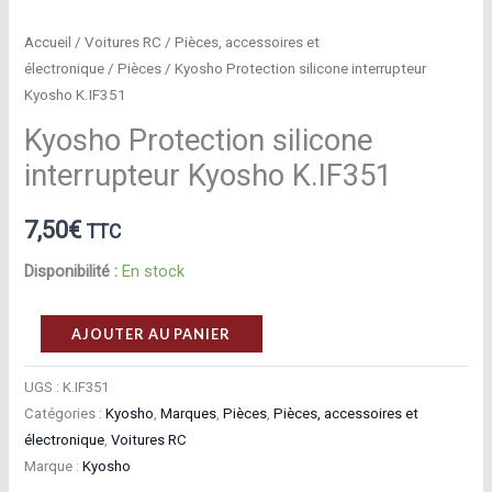
Accueil
/
Voitures RC
/
Pièces, accessoires et
électronique
/
Pièces
/ Kyosho Protection silicone interrupteur
Kyosho K.IF351
Kyosho Protection silicone
interrupteur Kyosho K.IF351
7,50
€
TTC
Disponibilité :
En stock
quantité
AJOUTER AU PANIER
de
Kyosho
UGS :
K.IF351
Catégories :
Kyosho
,
Marques
,
Pièces
,
Pièces, accessoires et
Protection
électronique
,
Voitures RC
silicone
Marque :
Kyosho
interrupteur