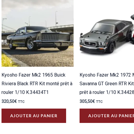
plus
ancien
Kyosho Fazer Mk2 1965 Buick
Kyosho Fazer Mk2 1972
Riviera Black RTR Kit monté prêt à
Savanna GT Green RTR Ki
rouler 1/10 K.34434T1
prêt à rouler 1/10 K.3442
320,50
€
305,50
€
TTC
TTC
AJOUTER AU PANIER
AJOUTER AU PANIE