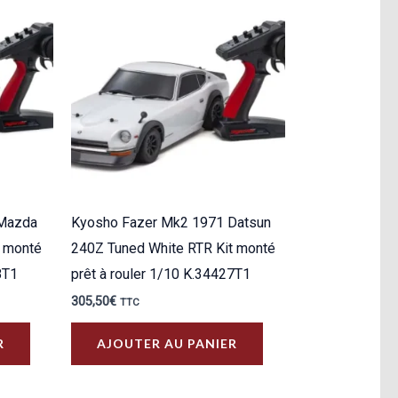
 Mazda
Kyosho Fazer Mk2 1971 Datsun
t monté
240Z Tuned White RTR Kit monté
8T1
prêt à rouler 1/10 K.34427T1
305,50
€
TTC
R
AJOUTER AU PANIER