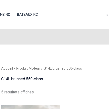
ONS RC
BATEAUX RC
B
Accueil
/ Produit Moteur / G14L brushed 550‑class
G14L brushed 550‑class
Trié
5 résultats affichés
du
plus
récent
au