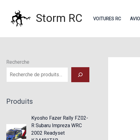
Aller
au
Storm RC
VOITURES RC
AVI
contenu
Recherche
Produits
Kyosho Fazer Rally FZ02-
R Subaru Impreza WRC
2002 Readyset