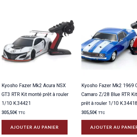
Kyosho Fazer Mk2 Acura NSX
Kyosho Fazer Mk2 1969 
GT3 RTR Kit monté prêt à rouler
Camaro Z/28 Blue RTR Ki
1/10 K.34421
prêt à rouler 1/10 K.3441
305,50
€
305,50
€
TTC
TTC
AJOUTER AU PANIER
AJOUTER AU PANIE