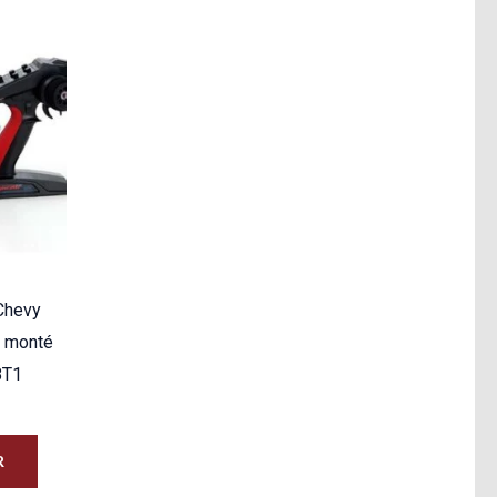
Chevy
t monté
8T1
R