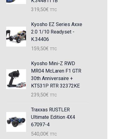
K.34481T1B
319,50
€
TTC
Kyosho EZ Series Axxe
2.0 1/10 Readyset -
K.34406
159,50
€
TTC
Kyosho Mini-Z RWD
MR04 McLaren F1 GTR
30th Anniversaire +
KT531P RTR 32372KE
239,50
€
TTC
Traxxas RUSTLER
Ultimate Edition 4X4
67097-4
540,00
€
TTC