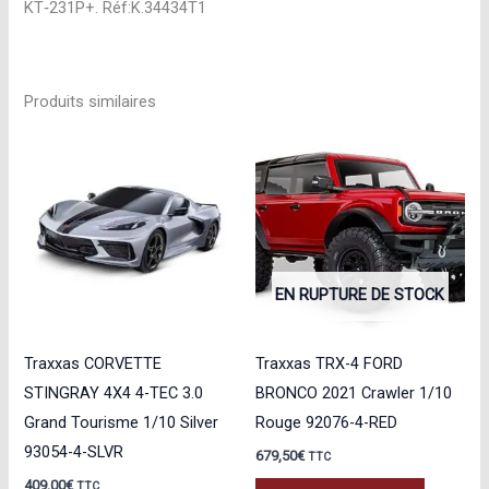
KT‑231P+. Réf:K.34434T1
Produits similaires
EN RUPTURE DE STOCK
Traxxas CORVETTE
Traxxas TRX-4 FORD
STINGRAY 4X4 4-TEC 3.0
BRONCO 2021 Crawler 1/10
Grand Tourisme 1/10 Silver
Rouge 92076-4-RED
93054-4-SLVR
679,50
€
TTC
409,00
€
TTC