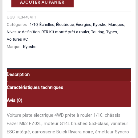
quantité
AJOUTER AU PANIER
de
Kyosho
UGS :
K.34434T1
Catégories :
1/10
,
Échelles
,
Électrique
,
Énergies
,
Kyosho
,
Marques
,
Fazer
Niveaux de finition
,
RTR Kit monté prêt à rouler
,
Touring
,
Types
,
Mk2
Voitures RC
1965
Marque :
Kyosho
Buick
Riviera
Black
Description
RTR
Kit
Caractéristiques techniques
monté
prêt
Avis (0)
à
Voiture piste électrique 4WD prête à rouler 1/10, châssis
rouler
Fazer Mk2 FZ02L, moteur G14L brushed 550‑class, variateur
1/10
ESC intégré, carrosserie Buick Riviera noire, émetteur Syncro
K.34434T1