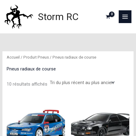
Aller
au
Storm RC
contenu
Accueil
/ Produit Pneus / Pneus radiaux de course
Pneus radiaux de course
Trié
10 résultats affichés
du
plus
récent
au
plus
ancien