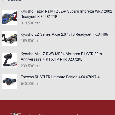
Kyosho Fazer Rally FZ02-R Subaru Impreza WRC 2002
Readyset K.34481T1B
319,50
€
TTC
Kyosho EZ Series Axxe 2.0 1/10 Readyset - K.34406
159,50
€
TTC
Kyosho Mini-Z RWD MR04 McLaren F1 GTR 30th
Anniversaire + KT531P RTR 32372KE
239,50
€
TTC
Traxxas RUSTLER Ultimate Edition 4X4 67097-4
540,00
€
TTC