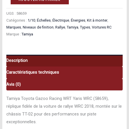
de
Tamiya
UGS :
58659
Catégories :
1/10
,
Échelles
,
Électrique
,
Énergies
,
Kit à monter
,
Toyota
Marques
,
Niveaux de finition
,
Rallye
,
Tamiya
,
Types
,
Voitures RC
Gazoo
Marque :
Tamiya
Racing
WRT
Yaris
WRC
Description
Rallye
Caractéristiques techniques
1/10
58659
Avis (0)
Tamiya Toyota Gazoo Racing WRT Yaris WRC (58659),
réplique fidèle de la voiture de rallye WRC 2018, montée sur le
châssis TT-02 pour des performances sur piste
exceptionnelles.