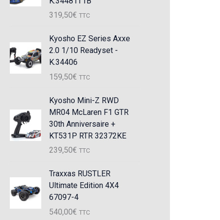
K.34481T1B
319,50
€
TTC
Kyosho EZ Series Axxe
2.0 1/10 Readyset -
K.34406
159,50
€
TTC
Kyosho Mini-Z RWD
MR04 McLaren F1 GTR
30th Anniversaire +
KT531P RTR 32372KE
239,50
€
TTC
Traxxas RUSTLER
Ultimate Edition 4X4
67097-4
540,00
€
TTC