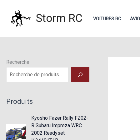
Aller
au
Storm RC
VOITURES RC
AVI
contenu
Recherche
Produits
Kyosho Fazer Rally FZ02-
R Subaru Impreza WRC
2002 Readyset