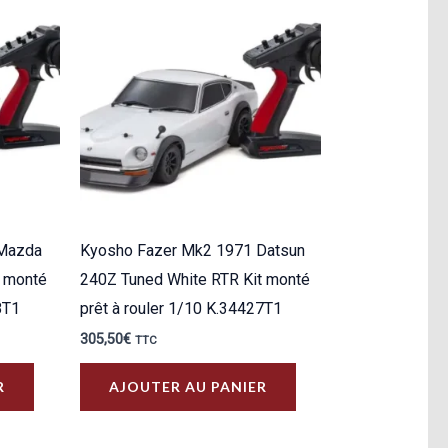
 Mazda
Kyosho Fazer Mk2 1971 Datsun
t monté
240Z Tuned White RTR Kit monté
8T1
prêt à rouler 1/10 K.34427T1
305,50
€
TTC
R
AJOUTER AU PANIER