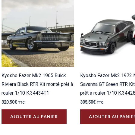
plus
ancien
Kyosho Fazer Mk2 1965 Buick
Kyosho Fazer Mk2 1972
Riviera Black RTR Kit monté prêt à
Savanna GT Green RTR Ki
rouler 1/10 K.34434T1
prêt à rouler 1/10 K.3442
320,50
€
305,50
€
TTC
TTC
AJOUTER AU PANIER
AJOUTER AU PANIE