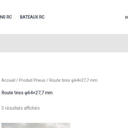
ONS RC
BATEAUX RC
B
Accueil
/ Produit Pneus / Route tires φ64×27,7 mm
Route tires φ64×27,7 mm
Trié
3 résultats affichés
du
plus
récent
au