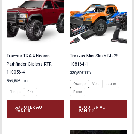
Les
options
peuvent
être
choisies
sur
la
Traxxas TRX-4 Nissan
Traxxas Mini Slash BL-2S
page
Pathfinder Clipless RTR
108164-1
du
110056-4
330,50
€
TTC
produit
599,50
€
TTC
Orange
Vert
Jaune
Rouge
Gris
Rose
Ce
Ce
AJOUTER AU
AJOUTER AU
produit
pro
PANIER
PANIER
a
a
plusieurs
plu