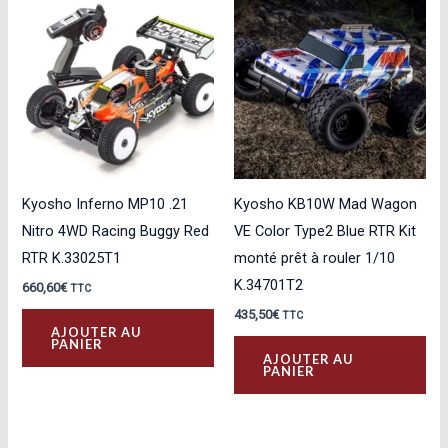
variations.
var
Les
Les
options
opt
peuvent
peu
être
êtr
choisies
cho
sur
sur
la
la
Kyosho Inferno MP10 .21
Kyosho KB10W Mad Wagon
page
pa
Nitro 4WD Racing Buggy Red
VE Color Type2 Blue RTR Kit
du
du
RTR K.33025T1
monté prêt à rouler 1/10
produit
pro
K.34701T2
660,60
€
TTC
435,50
€
TTC
AJOUTER AU
PANIER
AJOUTER AU
PANIER