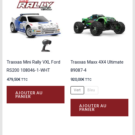
variations.
Les
options
peuvent
être
choisies
sur
la
Traxxas Mini Rally VXL Ford
Traxxas Maxx 4X4 Ultimate
page
RS200 108046-1-WHT
89087-4
du
479,50
€
920,00
€
TTC
TTC
produit
Vert
Bleu
AJOUTER AU
PANIER
Ce
AJOUTER AU
pro
PANIER
a
plu
var