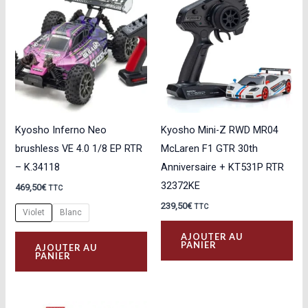
Les
opt
peu
êtr
cho
sur
la
Kyosho Inferno Neo
Kyosho Mini-Z RWD MR04
pa
brushless VE 4.0 1/8 EP RTR
McLaren F1 GTR 30th
du
– K.34118
Anniversaire + KT531P RTR
pro
32372KE
469,50
€
TTC
239,50
€
TTC
Violet
Blanc
Ce
AJOUTER AU
PANIER
AJOUTER AU
produit
PANIER
a
plusieurs