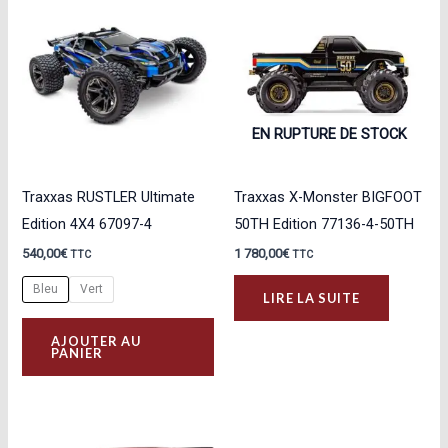
Les
opt
peu
êtr
cho
EN RUPTURE DE STOCK
sur
la
Traxxas RUSTLER Ultimate
Traxxas X-Monster BIGFOOT
pa
Edition 4X4 67097-4
50TH Edition 77136-4-50TH
du
540,00
€
1 780,00
€
TTC
TTC
pro
Bleu
Vert
LIRE LA SUITE
Ce
AJOUTER AU
produit
PANIER
a
plusieurs
variations.