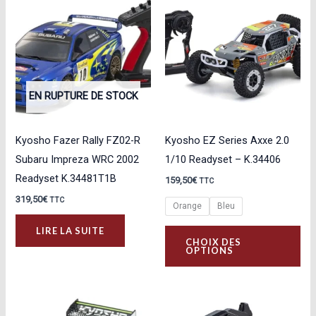
EN RUPTURE DE STOCK
Kyosho Fazer Rally FZ02-R
Kyosho EZ Series Axxe 2.0
Subaru Impreza WRC 2002
1/10 Readyset – K.34406
Readyset K.34481T1B
159,50
€
TTC
319,50
€
TTC
Orange
Bleu
Ce
LIRE LA SUITE
CHOIX DES
pro
OPTIONS
a
plu
var