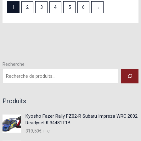
1
2
3
4
5
6
→
Recherche
Produits
Kyosho Fazer Rally FZ02-R Subaru Impreza WRC 2002
Readyset K.34481T1B
319,50
€
TTC