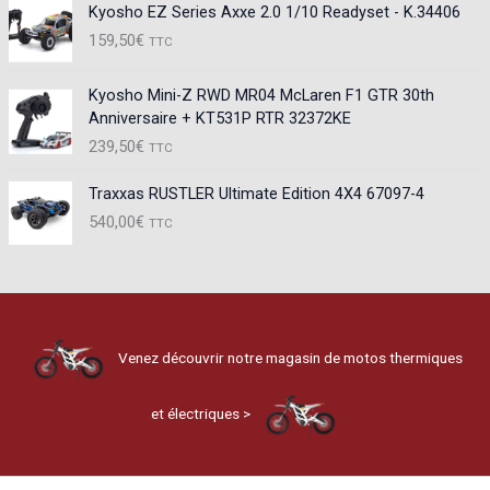
Kyosho EZ Series Axxe 2.0 1/10 Readyset - K.34406
159,50
€
TTC
Kyosho Mini-Z RWD MR04 McLaren F1 GTR 30th
Anniversaire + KT531P RTR 32372KE
239,50
€
TTC
Traxxas RUSTLER Ultimate Edition 4X4 67097-4
540,00
€
TTC
Venez découvrir notre magasin de motos thermiques
et électriques >