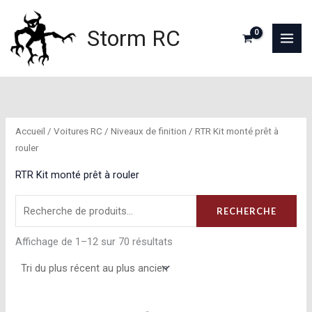
Aller
au
Storm RC
contenu
Accueil
/
Voitures RC
/
Niveaux de finition
/ RTR Kit monté prêt à
rouler
RTR Kit monté prêt à rouler
Recherche
RECHERCHE
pour :
Trié
Affichage de 1–12 sur 70 résultats
du
plus
récent
au
plus
ancien