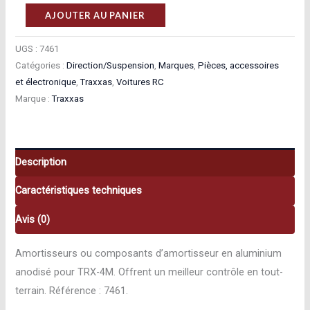
quantité
AJOUTER AU PANIER
de
Traxxas
UGS :
7461
Catégories :
Direction/Suspension
,
Marques
,
Pièces, accessoires
Amortisseurs
et électronique
,
Traxxas
,
Voitures RC
Long
Marque :
Traxxas
Gtr
Alu
Anodises
Bleu
Description
Sans
Caractéristiques techniques
Ressorts
(x2)
Avis (0)
7461
Amortisseurs ou composants d’amortisseur en aluminium
anodisé pour TRX-4M. Offrent un meilleur contrôle en tout-
terrain. Référence : 7461.