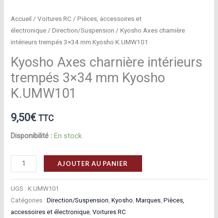
Accueil
/
Voitures RC
/
Pièces, accessoires et
électronique
/
Direction/Suspension
/ Kyosho Axes charnière
intérieurs trempés 3×34 mm Kyosho K.UMW101
Kyosho Axes charnière intérieurs
trempés 3×34 mm Kyosho
K.UMW101
9,50
€
TTC
Disponibilité :
En stock
quantité
AJOUTER AU PANIER
de
Kyosho
UGS :
K.UMW101
Axes
Catégories :
Direction/Suspension
,
Kyosho
,
Marques
,
Pièces,
accessoires et électronique
,
Voitures RC
charnière