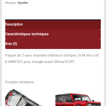
Marque :
Kyosho
intérieurs
trempés
3×34
mm
Description
Kyosho
Caractéristiques techniques
K.UMW101
Avis (0)
Paquet de 2 axes charnière intérieurs trempés 3×34 mm (réf.
K.UMW101) pour triangle avant Ultima/SC/RT.
Produits similaires