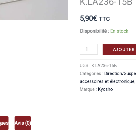
K.LA236-15B
5,90
€
TTC
Disponibilité :
En stock
quantité
AJOUTER 
de
Kyosho
UGS :
K.LA236-15B
Catégories :
Direction/Susp
Barre
accessoires et électronique
anti‑roulis
Marque :
Kyosho
1,5
mm
Lazer/Ultima
RB7.5
ques
Avis (0)
Kyosho