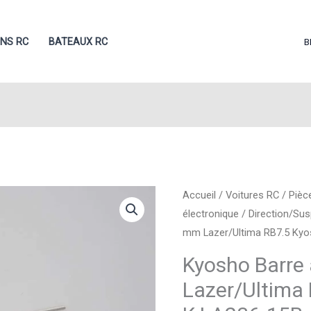
ONS RC
BATEAUX RC
B
Accueil
/
Voitures RC
/
Pièc
électronique
/
Direction/Su
mm Lazer/Ultima RB7.5 Ky
Kyosho Barre 
Lazer/Ultima