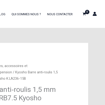
LOG
QUI SOMMES NOUS ?
NOUS CONTACTER
es, accessoires et
spension
/ Kyosho Barre anti‑roulis 1,5
osho K.LA236-15B
anti‑roulis 1,5 mm
 RB7.5 Kyosho