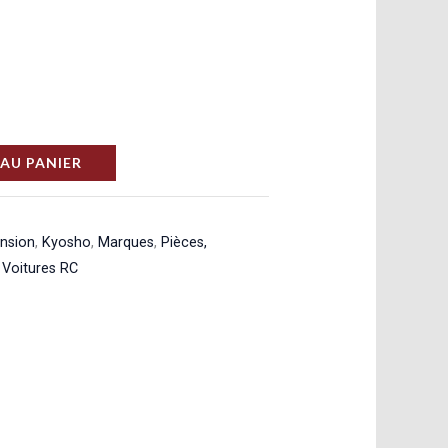
AU PANIER
ension
,
Kyosho
,
Marques
,
Pièces,
,
Voitures RC