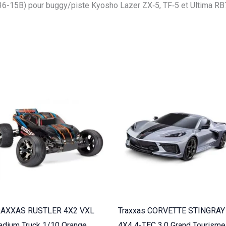
K.LA236-
36-15B) pour buggy/piste Kyosho Lazer ZX‑5, TF‑5 et Ultima RB7.5,
15B
RAXXAS RUSTLER 4X2 VXL
Traxxas CORVETTE STINGRAY
adium Truck 1/10 Orange
4X4 4-TEC 3.0 Grand Tourisme