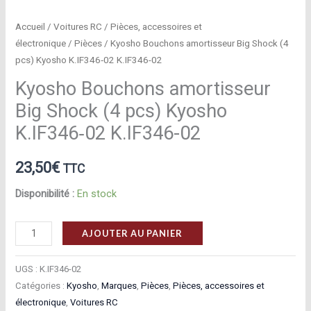
Accueil
/
Voitures RC
/
Pièces, accessoires et
électronique
/
Pièces
/ Kyosho Bouchons amortisseur Big Shock (4
pcs) Kyosho K.IF346‑02 K.IF346-02
Kyosho Bouchons amortisseur
Big Shock (4 pcs) Kyosho
K.IF346‑02 K.IF346-02
23,50
€
TTC
Disponibilité :
En stock
quantité
AJOUTER AU PANIER
de
Kyosho
UGS :
K.IF346-02
Bouchons
Catégories :
Kyosho
,
Marques
,
Pièces
,
Pièces, accessoires et
électronique
,
Voitures RC
amortisseur