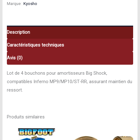
Marque :
Kyosho
Big
Shock
(4
pcs)
Description
Kyosho
Caractéristiques techniques
K.IF346‑02
K.IF346-
Avis (0)
02
Lot de 4 bouchons pour amortisseurs Big Shock,
compatibles Inferno MP9/MP10/ST‑RR, assurant maintien du
ressort.
Produits similaires